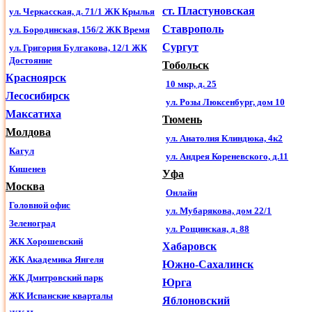
ст. Пластуновская
ул. Черкасская, д. 71/1 ЖК Крылья
Ставрополь
ул. Бородинская, 156/2 ЖК Время
Сургут
ул. Григория Булгакова, 12/1 ЖК
Достояние
Тобольск
Красноярск
10 мкр, д. 25
Лесосибирск
Большой выбор уникальных методик
ул. Розы Люксенбург, дом 10
Максатиха
Тюмень
Молдова
ул. Анатолия Клиндюка, 4к2
Сертифицированные программы
Кагул
ул. Андрея Кореневского, д.11
Кишенев
Уфа
Москва
Онлайн
Квалифицированные педагоги
Головной офис
ул. Мубарякова, дом 22/1
Зеленоград
ул. Рощинская, д. 88
ЖК Хорошевский
Хабаровск
Платформа и комплексное развитие
ЖК Академика Янгеля
Южно-Сахалинск
ЖК Дмитровский парк
Юрга
ЖК Испанские кварталы
Яблоновский