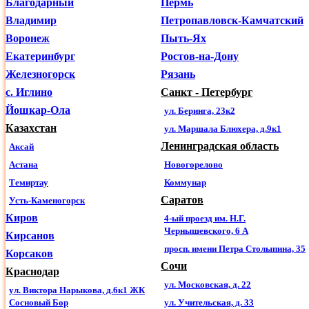
Благодарный
Пермь
Владимир
Петропавловск-Камчатский
×
×
Воронеж
Пыть-Ях
Екатеринбург
Ростов-на-Дону
Железногорск
Рязань
с. Иглино
Санкт - Петербург
Йошкар-Ола
ул. Беринга, 23к2
Казахстан
ул. Маршала Блюхера, д.9к1
Ленинградская область
Аксай
Астана
Новогорелово
Темиртау
Коммунар
Саратов
Усть-Каменогорск
Киров
4-ый проезд им. Н.Г.
Чернышевского, 6 А
Кирсанов
просп. имени Петра Столыпина, 35
Корсаков
Сочи
Краснодар
ул. Московская, д. 22
ул. Виктора Нарыкова, д.6к1 ЖК
Сосновый Бор
ул. Учительская, д. 33