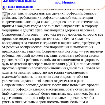
СОВРЕМЕННЫЙ ЛОГОПЕД
Следовательно, роль логопеда
ЖК Цветочные поляны
пос. Ивняки
в современном обществе возрастает с каждым днем все
р-н Ново-переделкино
больше и больше. И этот факт невозможно переоценить. Но
педагоги, как и представители других профессий, бывают
×
разными. Требования к профессиональной компетенции
современного логопеда тоже претерпевают свои изменения,
причем с каждым годом все сильнее направляясь в сторону
медицины и других сфер, касающихся здоровья человека.
Современный логопед — это уже не тот логопед, которого все
привыкли видеть: взрослая тетенька в белом халатике,
восседающая за столом с зеркалом и картинками, требующая
от ребенка беспрекословного подчинения и выполнения
предложенных заданий. Современный логопед — это партнер
ребенка, который должен так заинтересовать ребенка своим
уроком, чтобы ребенок с любыми отклонениями в здоровье,
будь то детский церебральный паралич (ДЦП) или имеющий
простое нарушение звукопроизношения (дислалия), хотел бы
ходить на занятия, радостно повторять упражнения и
взаимодействовать на занятии с логопедом, чтобы он
увлеченно, играючи избавлялся от дефектов в речи.
Современный логопед должен постоянно повышать уровень
своего профессионального мастерства, брать супервизии
(наблюдение и помощь) более опытных наставников, быть в
курсе инновационных образовательных проектов, чтобы
уметь в минимальный срок помочь своим большим и