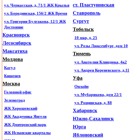
комплексом мероприятий, включающих лечебные,
ст. Пластуновская
ул. Черкасская, д. 71/1 ЖК Крылья
педагогические и социальные воздействия. Совместная
Ставрополь
работа врачей и педагогов в детских дошкольных
ул. Бородинская, 156/2 ЖК Время
учреждениях позволяет рано выявлять отклонения от нормы в
Сургут
ул. Григория Булгакова, 12/1 ЖК
состоянии здоровья детей, врожденные и приобретенные
Достояние
Тобольск
заболевания, сказывающиеся на развитии речи или
Красноярск
способствующие возникновению речевой патологии.
10 мкр, д. 25
Лесосибирск
ул. Розы Люксенбург, дом 10
МЫ ВСЕ ХОТИМ, ЧТОБЫ НАШИ ДЕТИ (И СВОИ, И
Максатиха
ВОСПИТАННИКИ), СТАВ ВЗРОСЛЫМИ, ДОБИЛИСЬ В
Тюмень
ЖИЗНИ УСПЕХОВ, СДЕЛАЛИ БЛЕСТЯЩУЮ
Молдова
ул. Анатолия Клиндюка, 4к2
КАРЬЕРУ, ПРЕУСПЕВАЛИ В БИЗНЕСЕ, ОДНИМ
Кагул
СЛОВОМ, СОСТОЯЛИСЬ КАК ЛИЧНОСТИ,
ул. Андрея Кореневского, д.11
ЧУВСТВОВАЛИ СЕБЯ СВОБОДНЫМИ И
Кишенев
Уфа
УВЕРЕННЫМИ ВСЕГДА И ВО ВСЕМ.
Москва
Онлайн
А для этого надо научить наших детей говорить. И говорить
Головной офис
ул. Мубарякова, дом 22/1
они должны правильно, грамотно. Ведь правильная,
Зеленоград
грамотная речь — это, во-первых, залог успешного обучения в
ул. Рощинская, д. 88
школе, во-вторых, более широкие возможности выбора
ЖК Хорошевский
Хабаровск
жизненного пути, в-третьих, трудно представить себе
ЖК Академика Янгеля
Южно-Сахалинск
преуспевающего в современном сложном мире делового
человека, не умеющего убедительно, связно, логически
ЖК Дмитровский парк
Юрга
последовательно изложить партнерам свою точку зрения.
ЖК Испанские кварталы
Яблоновский